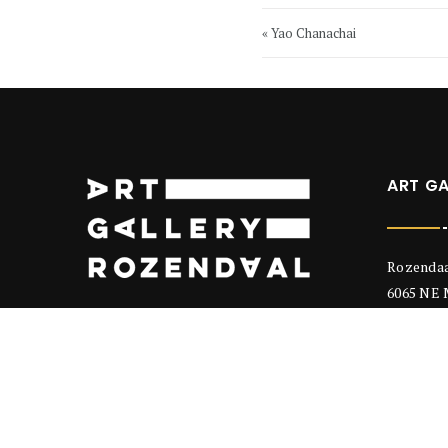
« Yao Chanachai
ART G
Rozendaa
6065 NE
+31(0) 47
info@art