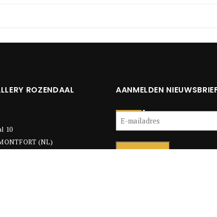
ALLERY ROZENDAAL
AANMELDEN NIEUWSBRIE
E-
mailadres
l 10
(Vereist)
 MONTFORT (NL)
5 - 472 254
galleryrozendaal.com
Copyright © Art Gallery Rozendaal | Alle Rechten Voorbehouden