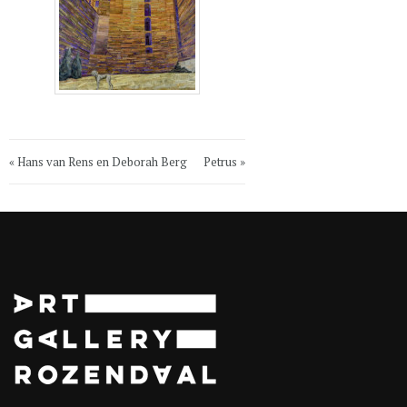
« Hans van Rens en Deborah Berg
Petrus »